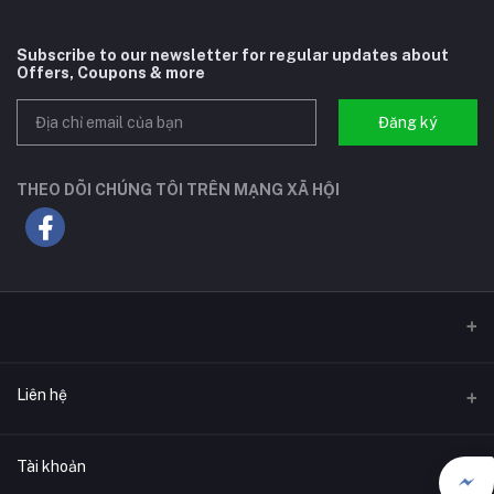
Subscribe to our newsletter for regular updates about
Offers, Coupons & more
Đăng ký
THEO DÕI CHÚNG TÔI TRÊN MẠNG XÃ HỘI
Liên hệ
Địa chỉ
Tài khoản
F