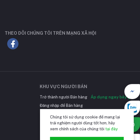
THEO DÕI CHÚNG TÔI TRÊN MẠNG XÃ HỘI
KHU VỰC NGƯỜI BÁN
F
Trở thành người Bán hàng
Áp dụng ngay bây giờ
Đăng nhập để Bán hàng
C
Chúng tôi sử dụng cookie để mang lại
trải nghiệm người dùng tốt hơn, hãy
G
xem chính sách của chúng tôi
tại đây