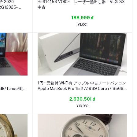
チ 2020
Hn614153 VOICE レーザー墨出し器 VLG-3X
G (2025-
中古
188,999 đ
¥1,001
1円~ 元箱付 Wi-Fi有 アップル 中古ノートパソコン
GB/Tahoe/動作
Apple MacBook Pro 15,2 A1989 Core i7 8569U
16GB 512GB 高速SSD 無線LAN Mac OS 15.7
2,630,501 đ
¥13,932