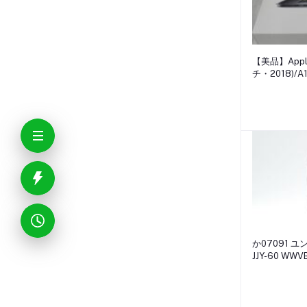
【美品】Appl
チ・2018)/A
か07091 ユ
JJY-60 W
時計 ジャン