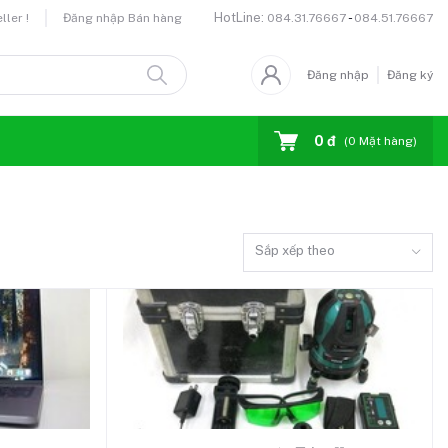
HotLine:
-
084.31.76667
084.51.76667
ler !
Đăng nhập Bán hàng
Đăng nhập
Đăng ký
0 đ
(
0
Mặt hàng)
Sắp xếp theo