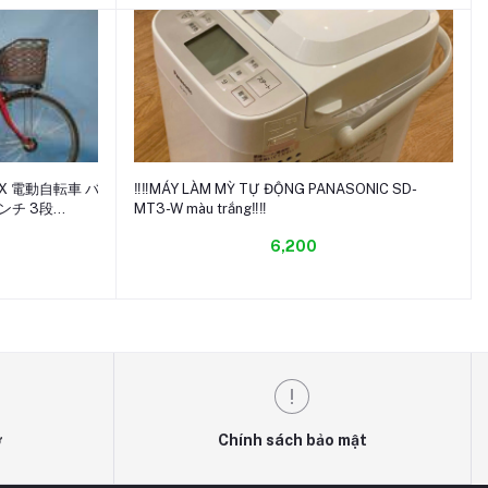
Thêm vào giỏ hàng
X 電動自転車 バ
‼️‼️MÁY LÀM MỲ TỰ ĐỘNG PANASONIC SD-
インチ 3段
MT3-W màu trắng‼️‼️
◎ A13
6,200
ợ
Chính sách bảo mật