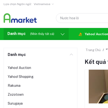
Lựa chọn Ngôn ngữ:
Vietnamese
Danh mục
(Nhìn thấy tất cả)
Yahoo! Auctio
Trang Chủ
"
Danh mục
Kết quả 
Yahoo! Auction
Yahoo! Shopping
Rakuma
Zozotown
Surugaya