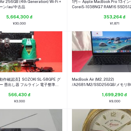
ir 256GB (4th Generation) Wi-Fi +
1円～ Apple MacBook Pro 13イン
グリーン/au/中古品
Corei5-1038NG7 RAM16 SSD512
0730-2928)
5,664,300 đ
353,264 đ
¥30,000
¥1,871
 動作確認済】SOZOKI SL-58GPE グ
MacBook Air (M2, 2022)
ー 墨出し器 フルライン 電子整準方
/A2681/M2/SSD256GB/メモリ8
グラス×2・ケースセット
品 (2608032)
566,430 đ
1,699,290 đ
¥3,000
¥9,000