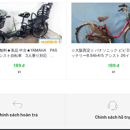
料★美品 中古★YAMAHA PAS
☆大阪西淀☆ パナソニック ビビ D
動アシスト自転車 3人乗り対応
ッテリー8.9Ah4/5 アシスト 26
型 内装3段変速【PM20K】GTYY
PANASONIC VIVI 中古 ◎近畿限定
189 đ
189 đ
¥1
¥1
hính sách hoàn trả
Chính sách hỗ tr