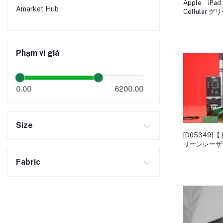
Apple iPad A
Amarket Hub
Cellular 
Phạm vi giá
0.00
6200.00
Size
[D05349]【
リーンレーザ
式 受光器・
Fabric