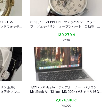
ATCH Co
500円〜 ZEPPELIN ツェッペリン グラー
ストエンドウォッチ
フ・ツェッペリン オープンハート 自動巻 メ
HA
ンズ 動作品
130,279 đ
¥690
ッペリン 腕時計
Tj297331 Apple アップル ノートパソコン
平置き停止 メンズ
MacBook Air (13-inch M3 2024) M3 メモリ16GB
品 修理
SSD256GB A3113 MC8G4J/A中古・超美品
2,076,910 đ
¥11,000