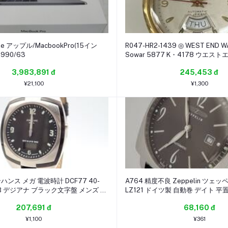
e アップル/MacbookPro(15イン
R047-HR2-1439 ◎ WEST END W
1990/63
Sowar 5877 K・4178 ウエ
自動巻き デイデイト 21石 稼働品 
3,983,891 đ
245,453 đ
¥21,100
¥1,300
ンハンス メガ 電波時計 DCF77 40-
A764 精度不良 Zeppelin ツェ
WVB デジアナ ブラック文字盤 メンズ 腕
LZ121 ドイツ製 自動巻 デイト 
ク
SS 革ベルト 灰文字盤 ジャンク 部
207,691 đ
68,160 đ
¥1,100
¥361