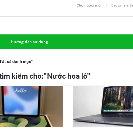
Cho người mới
Become a Sel
n
Hướng dẫn sử dụng
Tất cả danh mục"
tìm kiếm cho:"Nước hoa lô"