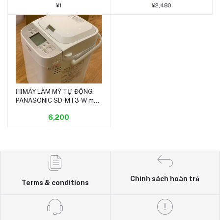
近畿限定◎ A13
代 11世代 M.2 動作未確認 現
¥1
¥2,480
状品
‼️‼️MÁY LÀM MỲ TỰ ĐỘNG
Thêm vào giỏ hàng
PANASONIC SD-MT3-W màu
trắng‼️‼️
6,200
Chính sách hoàn trả
Terms & conditions