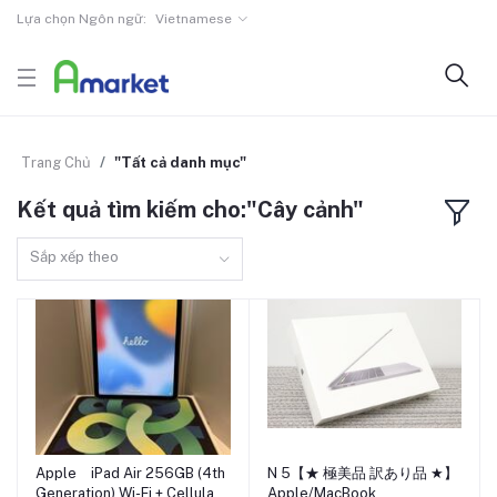
Lựa chọn Ngôn ngữ:
Vietnamese
Trang Chủ
"Tất cả danh mục"
Kết quả tìm kiếm cho:"Cây cảnh"
Sắp xếp theo
Apple iPad Air 256GB (4th
N 5【★ 極美品 訳あり品 ★】
Generation) Wi-Fi + Cellular
Apple/MacBook