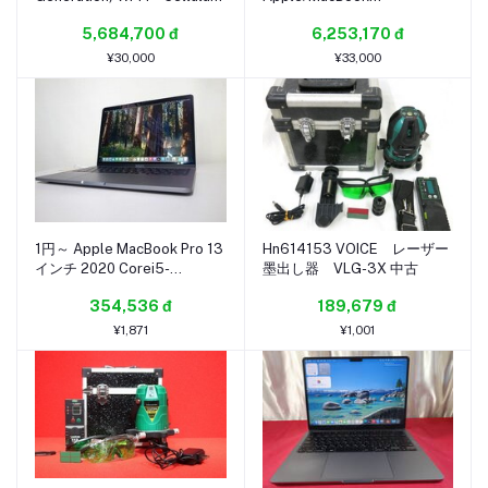
グリーン/au/中古品
ProA2159(13-
5,684,700 đ
6,253,170 đ
inch,2019,2TBT3)/core i5-
1.4GHz / 16GB / SSD：
¥30,000
¥33,000
128GB
1円～ Apple MacBook Pro 13
Hn614153 VOICE レーザー
インチ 2020 Corei5-
墨出し器 VLG-3X 中古
1038NG7 RAM16 SSD512G
354,536 đ
189,679 đ
(2025-0730-2928)
¥1,871
¥1,001