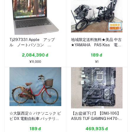
Tj297331 Apple アップ
地域限定送料無料★美品 中古
ル ノートパソコン
★YAMAHA PAS Kiss 電動
MacBook Air (13-inch M3
アシスト自転車 3人乗り対
2,084,390 đ
189 đ
2024) M3 メモリ16GB
応 8.7Ah 20型 内装3段
SSD256GB A3113
変速【PM20K】GTYY
¥11,000
¥1
MC8G4J/A中古・超美品
☆大阪西淀☆ パナソニック ビ
【お盆値下げ】【DMJ-106】
ビ DX 電動自転車 バッテリー
ASUS TUF GAMING H470-
8.9Ah4/5 アシスト 26インチ
PRO LGA1200 ATX DDR4
189 đ
469,935 đ
3段 PANASONIC VIVI 中古 ◎
Intel H470 Core i5 i7 i9 10世