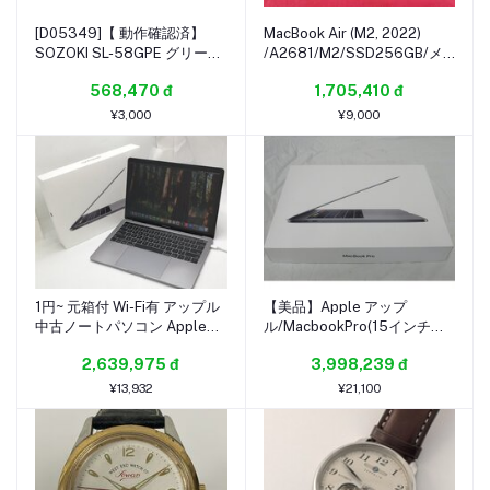
[D05349]【 動作確認済】
MacBook Air (M2, 2022)
SOZOKI SL-58GPE グリーン
/A2681/M2/SSD256GB/メ
レーザー 墨出し器 フルライン
モリ8GB/Tahoe/動作品
568,470 đ
1,705,410 đ
電子整準方式 受光器・グラス
(2608032)
×2・ケースセット
¥3,000
¥9,000
1円~ 元箱付 Wi-Fi有 アップル
【美品】Apple アップ
中古ノートパソコン Apple
ル/MacbookPro(15インチ・
MacBook Pro 15,2 A1989
2018)/A1990/63
2,639,975 đ
3,998,239 đ
Core i7 8569U 16GB 512GB
高速SSD 無線LAN Mac OS
¥13,932
¥21,100
15.7