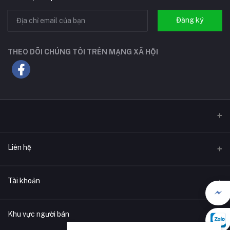
Đăng ký
THEO DÕI CHÚNG TÔI TRÊN MẠNG XÃ HỘI
Liên hệ
Địa chỉ
Tài khoản
Điện thoại
Đăng nhập
0911173339
Khu vực người bán
C