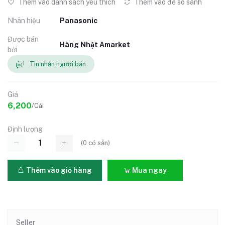
Thêm vào danh sách yêu thích
Thêm vào để so sánh
Nhãn hiệu
Panasonic
Được bán
Hàng Nhật Amarket
bởi
Tin nhắn người bán
Giá
6,200
/Cái
Định lượng
(
0
có sẵn)
Thêm vào giỏ hàng
Mua ngay
Seller