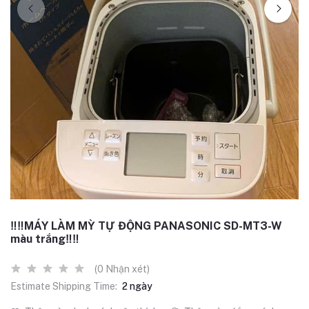
‼️‼️MÁY LÀM MỲ TỰ ĐỘNG PANASONIC SD-MT3-W
màu trắng‼️‼️
(0 Nhận xét)
Estimate Shipping Time:
2 ngày