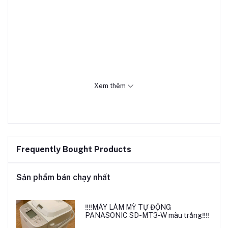
Xem thêm
Frequently Bought Products
Sản phẩm bán chạy nhất
‼️‼️MÁY LÀM MỲ TỰ ĐỘNG
PANASONIC SD-MT3-W màu trắng‼️‼️