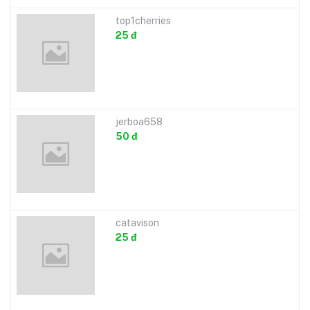
top1cherries
25 đ
jerboa658
50 đ
catavison
25 đ