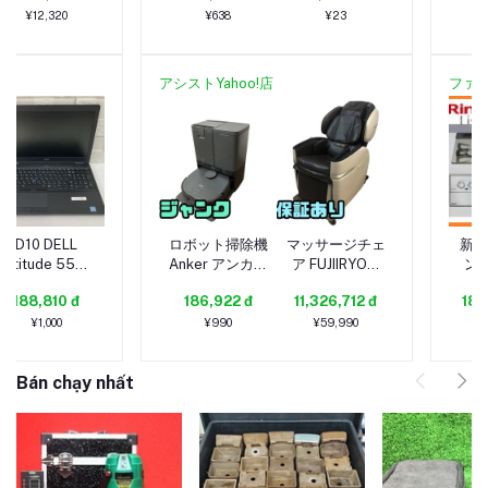
カメラ有/OS
リ4GB/WEBカ
103
¥12,320
¥638
¥23
無/Intel
メラ有/OS
1
Corporation
無/Intel
NV
CometLake-U
Corporation
アシストYahoo!店
ファ
GT2 [UHD
HD Graphics
192
Graphics]
620 32MB-
64MB-
260703002960661
SK
260723003031034
D10 DELL
ロボット掃除機
マッサージチェ
新品
Latitude 5580
Anker アンカー
ア FUJIIRYOKI
ン
P60F Core i5
Eufy X10 Pro
フジ医療器 ス
イ
188,810 đ
186,922 đ
11,326,712 đ
18,
7200U メモリ
Omni ジャンク
ーパーリラック
ロ
4GB
直接お渡し歓迎
ス J23 SKS-
LP
¥1,000
¥990
¥59,990
OUN292512相
T125 2025年
ッ
製 引取限定 神
ッ
Bán chạy nhất
奈川県相模原市
3
KYN282844埼
RHB