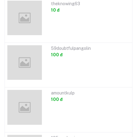
theknowing63
10 đ
59doubtfulpangolin
100 đ
amountkulp
100 đ