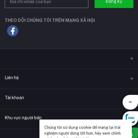
Đăng ký
THEO DÕI CHÚNG TÔI TRÊN MẠNG XÃ HỘI
Liên hệ
Địa chỉ
Tài khoản
F
Điện thoại
Đăng nhập
0911173339
Khu vực người bán
C
Chúng tôi sử dụng cookie để mang lại trải
Lịch sử đặt hàng
E-mail
nghiệm người dùng tốt hơn, hãy xem chính
G
Trở thành người Bán hàng
Áp dụng ngay bây giờ
amkvietnam@gmail.com