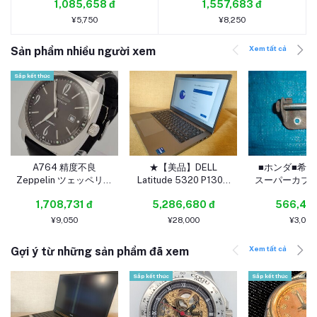
1,085,658 đ
1,557,683 đ
盆栽 ミニ盆栽 松柏盆栽
柏盆栽 送料無料
多肉植物 送料無料
¥5,750
¥8,250
Xem tất cả
Sản phẩm nhiều người xem
Sắp kết thúc
A764 精度不良
★【美品】DELL
■ホンダ■希少
Zeppelin ツェッペリン
Latitude 5320 P130G
スーパーカブＣ
腕時計 LZ121 ドイツ製
第11世代 Core i7-
９６５年～【
1,708,731 đ
5,286,680 đ
566,43
自動巻 デイト 平置き停
1185G7 3.00GHZ
ンジ/良品
止 メンズ SS 革ベルト
13.3FHD 16GB
¥9,050
¥28,000
¥3,000
灰文字盤 ジャンク 部品
SSD/256GB
修理
Windows11 電源アダプ
Xem tất cả
Gợi ý từ những sản phẩm đã xem
ター付★
Sắp kết thúc
Sắp kết thúc