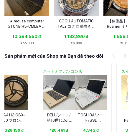
★ mouse computer
COGU AUTOMATIC
【稼働品】19
GTUNE H5-CMLBA 第
ITALY コグ 自動巻き ス
Roamer ミ
10世代 Core i7-10870
ケルトン ローマン数字
コッパーダイヤ
10,384,550 đ
1,132,860 đ
1,558,81
16GB RTX3070搭載
文字盤 裏スケルトン メ
スモセコ 手巻
15.6FHD ストレージ無
ンズ腕時計 不動 現状品
イス製 アンテ
¥55,000
¥6,000
¥8,256
電源アダプター付 画面
ンテージ #6
不良 ジャンク★
Sản phẩm mới của Shop mà Bạn đã theo dõi
ネットオフ パソコン店
スイ
MA4112 GSX-
DELL/ノート/
TOSHIBA/ノー
400 フロント
第10世代Core
ト/SSD
Pan
ホイール・タイ
i5/メモリ
256GB/第7世
CF-
2,326,139 đ
120,461 đ
4,343 đ
3,9
ヤ GK71B-1199
4GB/16GB/WEB
代Core i5/メモ
C