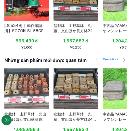
[D05349]【 動作確認
盆栽鉢 山野草鉢 丸
中古品 YAMASH
済】SOZOKI SL-58GPE
藤、文山ほか長方鉢24鉢
ヤマシン レー
グリーンレーザー 墨出し
まとめて出品 小品盆
りレッド SG-RP
566,430 đ
1,557,683 đ
1,204,23
器 フルライン 電子整準方
栽 ミニ盆栽 松柏盆
式 受光器・グラス×2・ケ
栽 送料無料
¥3,000
¥8,250
¥6,378
ースセット
Xem tất cả
Những sản phẩm mới được quan tâm
盆栽鉢 山野草鉢 文山
盆栽鉢 山野草鉢 丸
中古品 YAMASH
絵付けほか文山落款鉢
藤、文山ほか長方鉢24鉢
ヤマシン レー
22、他10 合計32鉢まと
まとめて出品 小品盆
りレッド SG-RP
1,085,658 đ
1,557,683 đ
1,204,23
めて出品 小品盆栽 ミ
栽 ミニ盆栽 松柏盆