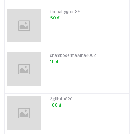
thebabygoat89
50 đ
shampooermalvina2002
10 đ
2glib4u820
100 đ