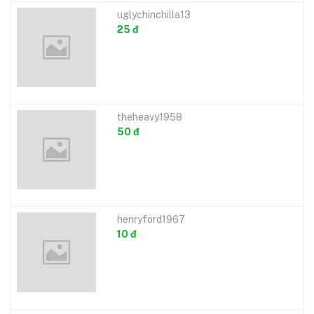
uglychinchilla13
25 đ
theheavy1958
50 đ
henryford1967
10 đ