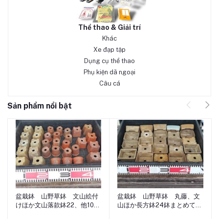
Thể thao & Giải trí
Khác
Xe đạp tập
Dụng cụ thể thao
Phụ kiện dã ngoại
Câu cá
Sản phẩm nổi bật
盆栽鉢 山野草鉢 文山絵付
盆栽鉢 山野草鉢 丸藤、文
けほか文山落款鉢22、他10
山ほか長方鉢24鉢まとめて出
合計32鉢まとめて出品 小品
品 小品盆栽 ミニ盆栽 松