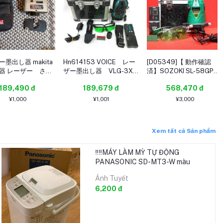
墨出し器 makita
Hn614153 VOICE レー
[D05349]【 動作確認
器 レーザー さげ
ザー墨出し器 VLG-3X
済】SOZOKI SL-58GPE
ろく sk10
中古
グリーンレーザー 墨出し
189,490 đ
189,679 đ
568,470 đ
器 フルライン 電子整準方
式 受光器・グラス×2・ケ
¥1,000
¥1,001
¥3,000
ースセット
Xem tất cả Sản phẩm
‼️‼️MÁY LÀM MỲ TỰ ĐỘNG
PANASONIC SD-MT3-W màu
trắng‼️‼️
Ánh Tuyết
6,200 đ