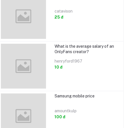
catavison
25 đ
What is the average salary of an
OnlyFans creator?
henryford1967
10 đ
Samsung mobile price
amountkulp
100 đ