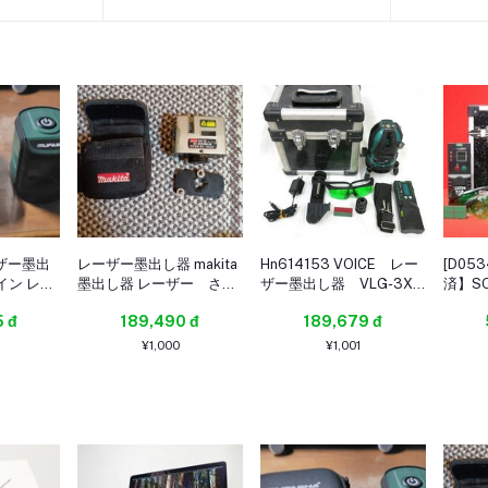
ーザー墨出
レーザー墨出し器 makita
Hn614153 VOICE レー
[D05
イン レー
墨出し器 レーザー さげ
ザー墨出し器 VLG-3X
済】SO
ニ型 自動
ふり ろく sk10
中古
グリー
 đ
189,490 đ
189,679 đ
収納バック
器 フ
ラス2
式 受
¥1,000
¥1,001
ースセ