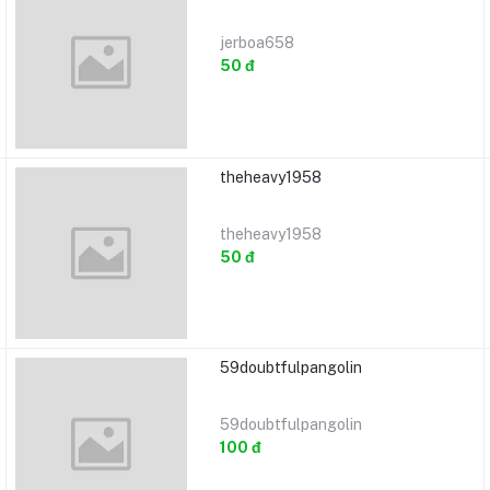
jerboa658
50 đ
theheavy1958
theheavy1958
50 đ
59doubtfulpangolin
59doubtfulpangolin
100 đ