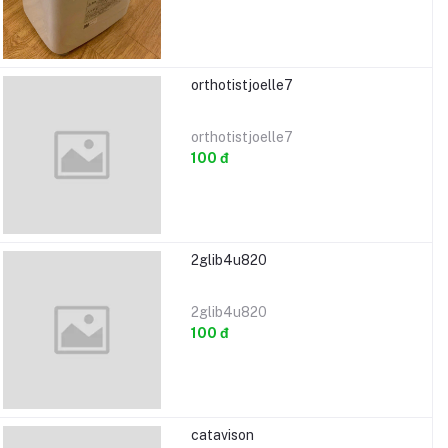
orthotistjoelle7
orthotistjoelle7
100 đ
2glib4u820
2glib4u820
100 đ
catavison