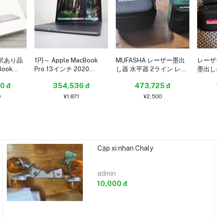
 訳あり品
1円～ Apple MacBook
MUFASHA レーザー墨出
レーザー
Book
Pro 13インチ 2020
し器 水平器 2ライン レー
墨出し
Corei5-1038NG7
ザーレベル ミニ型 自動
ふり 
0 đ
354,536 đ
473,725 đ
3)/core
RAM16 SSD512G (2025-
水平調整機能 収納バック
B /
0730-2928)
付き レーザークラス2
0
¥1,871
¥2,500
(Red Line)
Cặp xi nhan Chaly
admin
10,000 đ