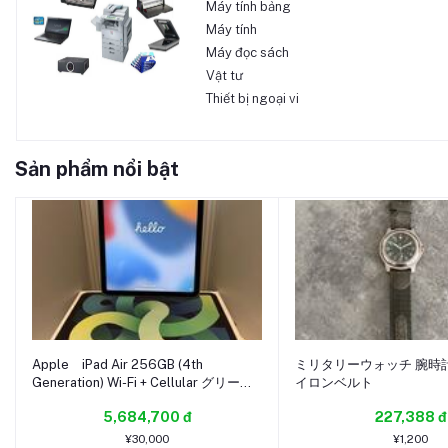
Máy tính bảng
Máy tính
Máy đọc sách
Vật tư
Thiết bị ngoại vi
Sản phẩm nổi bật
Apple iPad Air 256GB (4th
ミリタリーウォッチ 腕時計
Generation) Wi-Fi + Cellular グリー
イロンベルト
ン/au/中古品
5,684,700 đ
227,388 đ
¥30,000
¥1,200