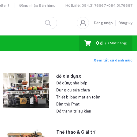
HotLine:
-
084.31.76667
084.51.76667
ler !
Đăng nhập Bán hàng
Đăng nhập
Đăng ký
0 đ
(
0
Mặt hàng)
Xem tất cả danh mục
đồ gia dụng
Đồ dùng nhà bếp
Dụng cụ sửa chữa
Thiết bị bảo mật an toàn
Bàn thờ Phật
Đồ trang trí sự kiện
Thể thao & Giải trí