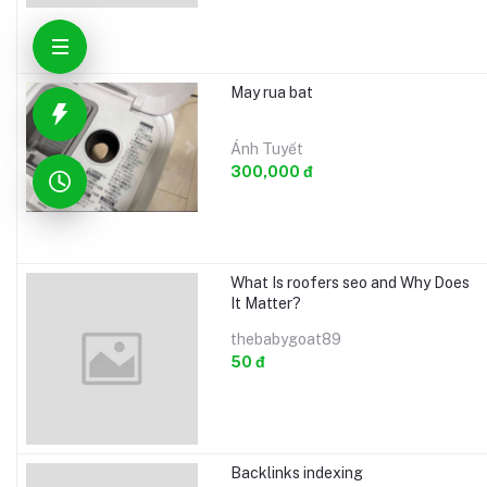
May rua bat
Ánh Tuyết
300,000 đ
What Is roofers seo and Why Does
It Matter?
thebabygoat89
50 đ
Backlinks indexing