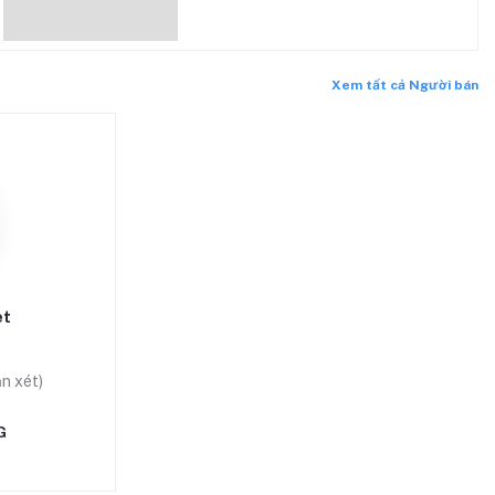
Xem tất cả Người bán
et
n xét)
G