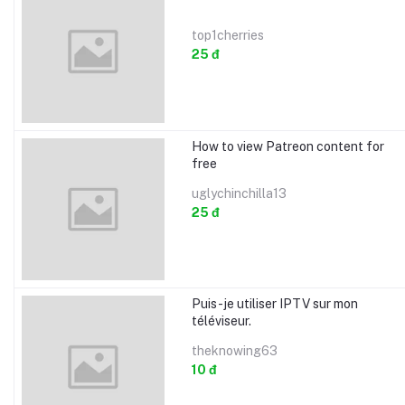
top1cherries
25 đ
How to view Patreon content for
free
uglychinchilla13
25 đ
Puis-je utiliser IPTV sur mon
téléviseur.
theknowing63
10 đ