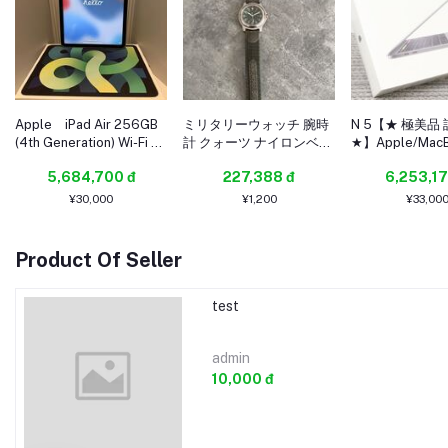
Apple iPad Air 256GB
ミリタリーウォッチ 腕時
N 5【★ 極美品
(4th Generation) Wi-Fi +
計 クォーツ ナイロンベル
★】Apple/Mac
Cellular グリーン/au/中
ト
ProA2159(13-
5,684,700 đ
227,388 đ
6,253,17
古品
inch,2019,2TBT
i5-1.4GHz / 16G
¥30,000
¥1,200
¥33,00
SSD：128GB
Product Of Seller
test
admin
10,000 đ