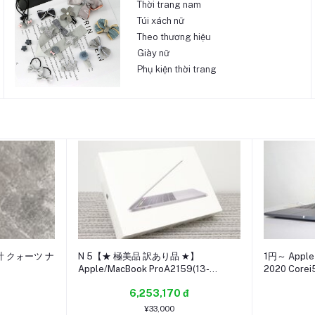
Thời trang nam
Túi xách nữ
Theo thương hiệu
Giày nữ
Phụ kiện thời trang
 クォーツ ナ
N 5【★ 極美品 訳あり品 ★】
1円～ Apple
Apple/MacBook ProA2159(13-
2020 Core
inch,2019,2TBT3)/core i5-1.4GHz /
SSD512G (
6,253,170 đ
16GB / SSD：128GB
¥33,000