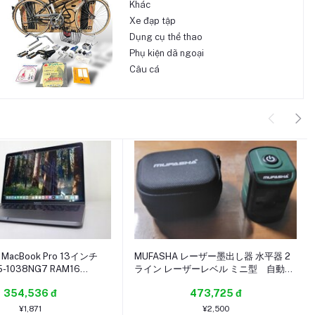
Khác
Xe đạp tập
Dụng cụ thể thao
Phụ kiện dã ngoại
Câu cá
 MacBook Pro 13インチ
MUFASHA レーザー墨出し器 水平器 2
i5-1038NG7 RAM16
ライン レーザーレベル ミニ型 自動水
2025-0730-2928)
平調整機能 収納バック付き レーザーク
354,536 đ
473,725 đ
ラス2 (Red Line)
¥1,871
¥2,500