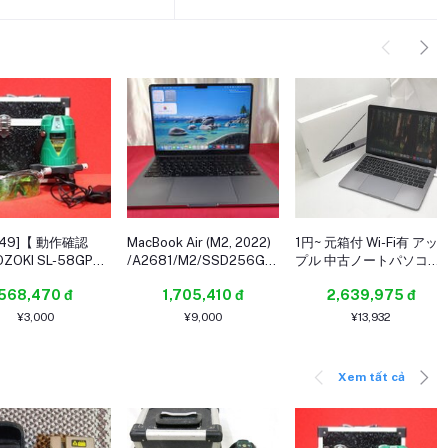
349]【 動作確認
MacBook Air (M2, 2022)
1円~ 元箱付 Wi-Fi有 アッ
ZOKI SL-58GPE
/A2681/M2/SSD256GB/
プル 中古ノートパソコン
ンレーザー 墨出し
メモリ8GB/Tahoe/動作
Apple MacBook Pro 15,2
568,470 đ
1,705,410 đ
2,639,975 đ
ルライン 電子整準方
品 (2608032)
A1989 Core i7 8569U
光器・グラス×2・ケ
16GB 512GB 高速SSD 無
¥3,000
¥9,000
¥13,932
ット
線LAN Mac OS 15.7
Xem tất cả