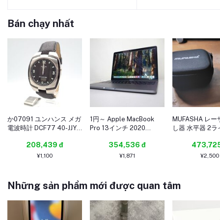
Bán chạy nhất
か07091 ユンハンス メガ
1円～ Apple MacBook
MUFASHA レ
電波時計 DCF77 40-JJY-
Pro 13インチ 2020
し器 水平器 2ラ
60 WWVB デジアナ ブラ
Corei5-1038NG7
ザーレベル ミ
208,439 đ
354,536 đ
473,725
ック文字盤 メンズ 腕時計
RAM16 SSD512G (2025-
水平調整機能 
ジャンク
0730-2928)
付き レーザーク
¥1,100
¥1,871
¥2,500
(Red Line)
Những sản phẩm mới được quan tâm