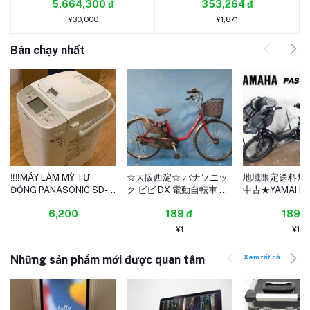
5,664,300 đ
353,264 đ
(2025-0730-2928)
¥30,000
¥1,871
Bán chạy nhất
‼️‼️MÁY LÀM MỲ TỰ
☆大阪西淀☆ パナソニッ
地域限定送料無
Thêm vào giỏ hàng
ĐỘNG PANASONIC SD-
ク ビビ DX 電動自転車 バ
中古★YAMAHA
MT3-W màu trắng‼️‼️
ッテリー8.9Ah4/5 アシ
Kiss 電動ア
6,200
189 đ
189 đ
スト 26インチ 3段
車 3人乗り
PANASONIC VIVI 中古 ◎
8.7Ah 20型
¥1
¥1
近畿限定◎ A13
速【PM20K】G
Xem tất cả
Những sản phẩm mới được quan tâm