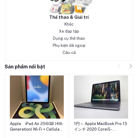
Thể thao & Giải trí
Khác
Xe đạp tập
Dụng cụ thể thao
Phụ kiện dã ngoại
Câu cá
Sản phẩm nổi bật
Apple iPad Air 256GB (4th
1円～ Apple MacBook Pro 13
Generation) Wi-Fi + Cellular
インチ 2020 Corei5-
グリーン/au/中古品
1038NG7 RAM16 SSD512G