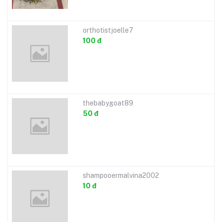
orthotistjoelle7
100 đ
thebabygoat89
50 đ
shampooermalvina2002
10 đ