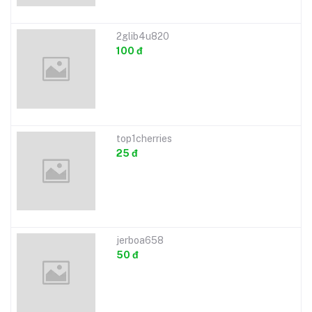
2glib4u820
100 đ
top1cherries
25 đ
jerboa658
50 đ