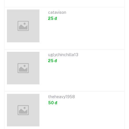
catavison
25 đ
uglychinchilla13
25 đ
theheavy1958
50 đ