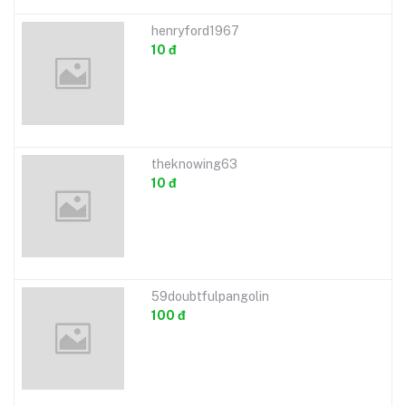
henryford1967
10 đ
theknowing63
10 đ
59doubtfulpangolin
100 đ