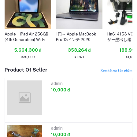
Apple iPad Air 256GB
1円～ Apple MacBook
Hn614153 VO
(4th Generation) Wi-Fi +
Pro 13インチ 2020
ザー墨出し器 VL
Cellular グリーン/au/中
Corei5-1038NG7
中古
5,664,300 đ
353,264 đ
188,999
古品
RAM16 SSD512G (2025-
0730-2928)
¥30,000
¥1,871
¥1,001
Product Of Seller
Xem tất cả Sản phẩm
admin
10,000 đ
admin
10,000 đ