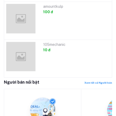
amountkulp
100 đ
105mechanic
10 đ
Người bán nổi bật
Xem tất cả Người bán